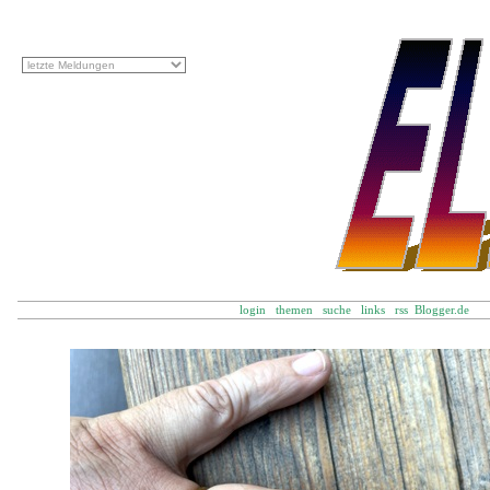
login
themen
suche
links
rss
Blogger.d