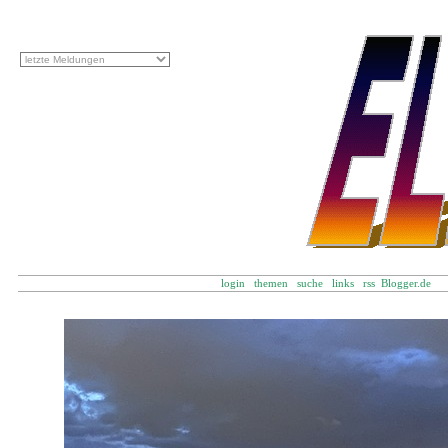
login
themen
suche
links
rss
Blogger.d