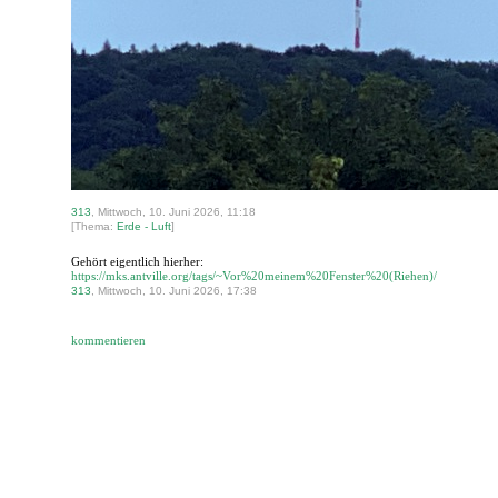
313
, Mittwoch, 10. Juni 2026, 11:18
[Thema:
Erde - Luft
]
Gehört eigentlich hierher:
https://mks.antville.org/tags/~Vor%20meinem%20Fenster%20(Riehen)/
313
, Mittwoch, 10. Juni 2026, 17:38
kommentieren