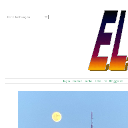
login
themen
suche
links
rss
Blogger.d