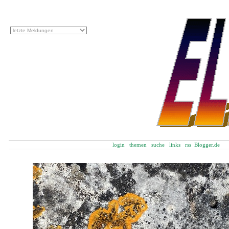
login
themen
suche
links
rss
Blogger.d