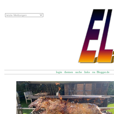
login
themen
suche
links
rss
Blogger.d