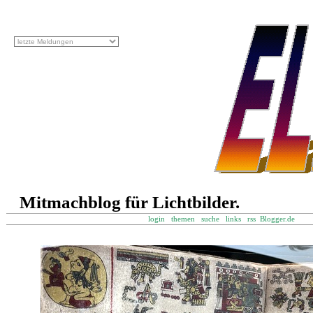
Mitmachblog für Lichtbilder.
login
themen
suche
links
rss
Blogger.de