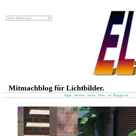
Mitmachblog für Lichtbilder.
login
themen
suche
links
rss
Blogger.de