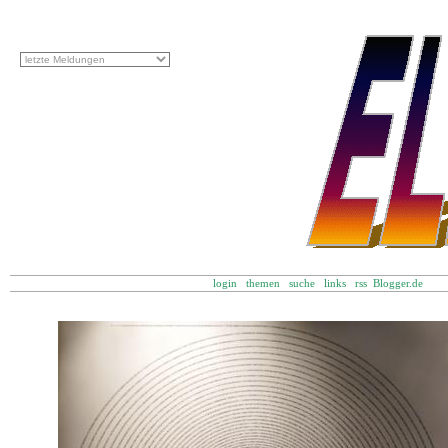
login
themen
suche
links
rss
Blogger.de