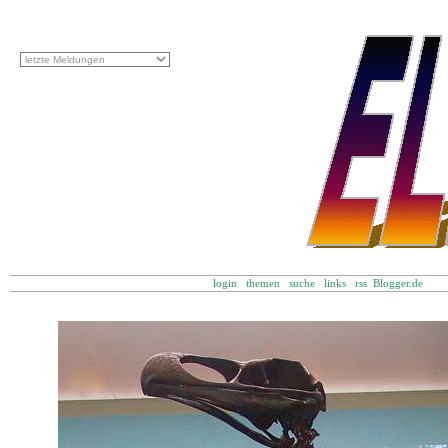
login
themen
suche
links
rss
Blogger.de