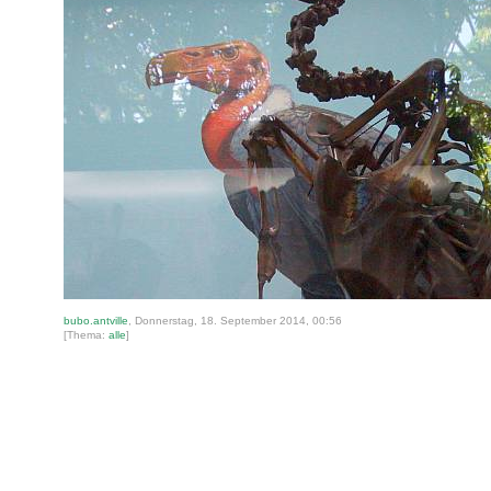
bubo.antville
, Donnerstag, 18. September 2014, 00:56
[Thema:
alle
]